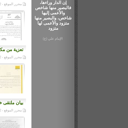
إن الدار وراءها،
محرر الموقع - 02/04/2012م
فالبصير منها شاخص
والأعمى إليها
شاخص، والبصير منها
متزود والأعمى لها
متزود
الإمام علي (ع)
تعزية من مكت
محرر الموقع - 09/03/2012م
بيان ملتقى خ
محرر الموقع - 09/03/2012م