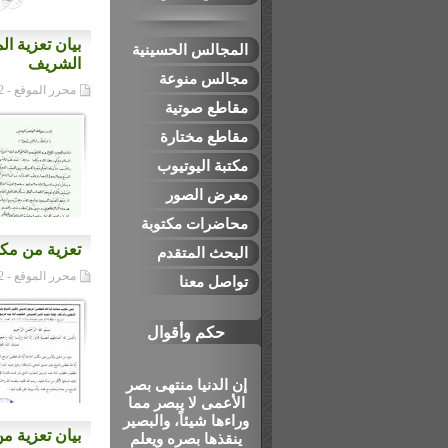
بيان تعزية ا
المجالس الحسينية
الشريف
مجالس منوعة
محرر الموقع - 13/04/2012م
مقاطع صوتية
مقاطع مختارة
مكتبة اليوتيوب
معرض الصور
محاضرات مكتوبة
تعزية من مكت
البحث المتقدم
محرر الموقع - 13/04/2012م
تواصل معنا
حكم وأقوال
إن الدنيا منتهى بصر
الأعمى لا يبصر مما
وراءها شيئاً، والبصير
بيان تعزية م
ينقذها بصره ويعلم